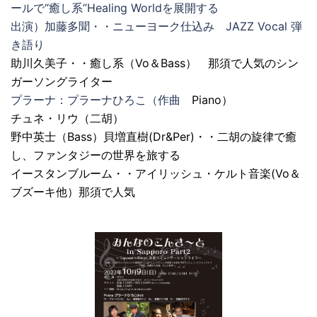
ールで“癒し系”Healing Worldを展開する
出演）加藤多聞・・ニューヨーク仕込み JAZZ Vocal 弾
き語り
助川久美子・・癒し系（Vo＆Bass） 那須で人気のシン
ガーソングライター
プラーナ：プラーナひろこ（作曲
Piano）
チュネ・リウ（二胡）
野中英士（Bass）貝増直樹(Dr&Per)・・二胡の旋律で癒
し、ファンタジーの世界を旅する
イースタンブルーム・・アイリッシュ・ケルト音楽(Vo＆
ブズーキ他）那須で人気