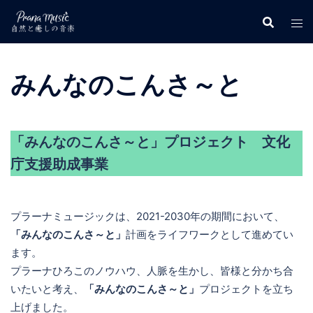
コ
ン
テ
ン
みんなのこんさ～と
ツ
へ
ス
キ
「みんなのこんさ～と」プロジェクト 文化
ッ
庁支援助成事業
プ
プラーナミュージックは、2021-2030年の期間において、
「みんなのこんさ～と」
計画をライフワークとして進めてい
ます。
プラーナひろこのノウハウ、人脈を生かし、皆様と分かち合
いたいと考え、
「みんなのこんさ～と」
プロジェクトを立ち
上げました。