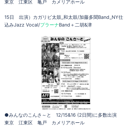
東京 江東区 亀戸 カメリアホール
15日
出演）カガリビ太鼓_和太鼓/加藤多聞Band_NY仕
込みJazz Vocal/
プラーナ
Band＋二胡&津
●みんなのこんさ～と 12/15&16 (2日間)に多数出演
東京 江東区 亀戸 カメリアホール