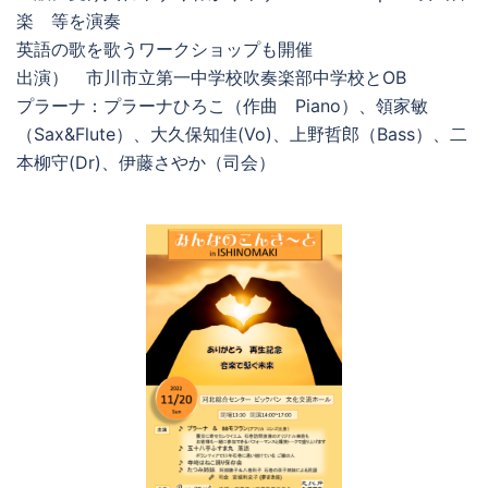
楽 等を演奏
英語の歌を歌うワークショップも開催
出演） 市川市立第一中学校吹奏楽部中学校とOB
プラーナ：プラーナひろこ（作曲 Piano）、領家敏
（Sax&Flute）、大久保知佳(Vo)、上野哲郎（Bass）、二
本柳守(Dr)、伊藤さやか（司会）