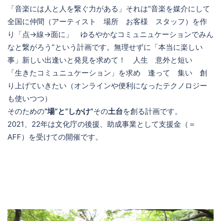
「音楽には人と人を繋ぐ力がある」それは“音楽を媒介にして
全国に仲間（アーティスト 場所 お客様 スタッフ）を作
り「点→線→面に」 ゆるやかなコミュニュケーションでみん
なと繋がろう”という計画です。無理せずに「本当に楽しい
事」新しい出逢いと発見を求めて！ 人生 意外と短い
「生きたコミュニュケーション」を求め 逢って 集い 創
り上げていきたい（オンラインや便利になったテクノロジー
も使いつつ）
そのための
“場”と“しかけ”
その
土台
を創る計画です。
2021、22年は文化庁の後援、助成事業として支援金（＝
AFF）を受けての開催です。