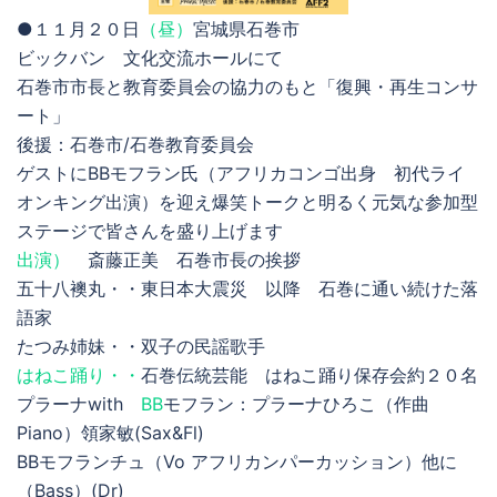
●１１月２０日
（昼）
宮城県石巻市
ビックバン 文化交流ホールにて
石巻市市長と教育委員会の協力のもと「復興・再生コンサ
ート」
後援：石巻市/石巻教育委員会
ゲストにBBモフラン氏（アフリカコンゴ出身 初代ライ
オンキング出演）を迎え爆笑トークと明るく元気な参加型
ステージで皆さんを盛り上げます
出演）
斎藤正美 石巻市長の挨拶
五十八襖丸・・東日本大震災 以降 石巻に通い続けた落
語家
たつみ姉妹・・双子の民謡歌手
はねこ踊り・・
石巻伝統芸能 はねこ踊り保存会約２０名
プラーナwith
BB
モフラン：プラーナひろこ（作曲
Piano）領家敏(Sax&Fl)
BBモフランチュ（Vo アフリカンパーカッション）他に
（Bass）(Dr)