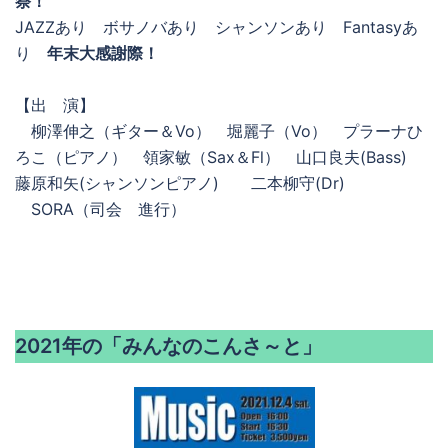
祭！
JAZZあり ボサノバあり シャンソンあり Fantasyあ
り
年末大感謝際！
【出 演】
柳澤伸之（ギター＆Vo） 堀麗子（Vo） プラーナひ
ろこ（ピアノ） 領家敏（Sax＆Fl） 山口良夫(Bass)
藤原和矢(シャンソンピアノ) 二本柳守(Dr)
SORA（司会 進行）
2021年の「みんなのこんさ～と」