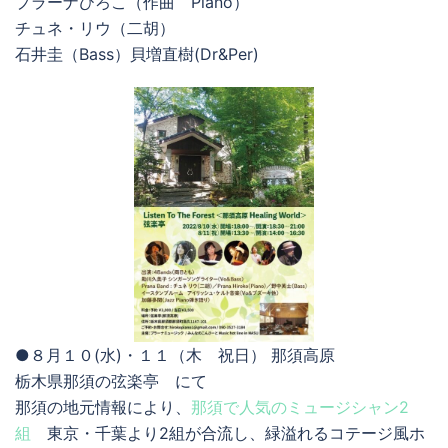
プラーナひろこ（作曲 Piano）
チュネ・リウ（二胡）
石井圭（Bass）貝増直樹(Dr&Per)
●８月１０(水)・１１（木 祝日） 那須高原
栃木県那須の弦楽亭 にて
那須の地元情報により、
那須で人気のミュージシャン2
組
東京・千葉より2組が合流し、緑溢れるコテージ風ホ