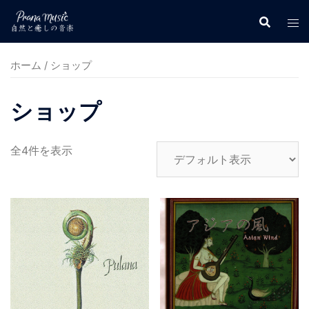
コ
ン
テ
ン
ホーム
/ ショップ
ツ
へ
ショップ
ス
キ
全4件を表示
ッ
プ